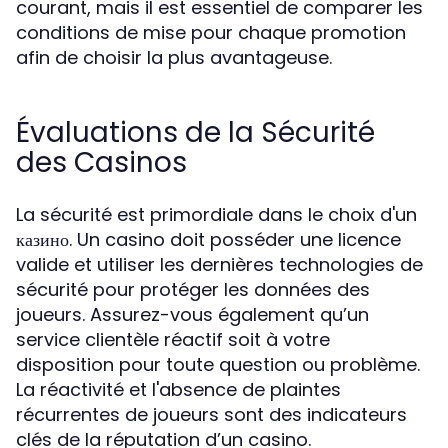
courant, mais il est essentiel de comparer les
conditions de mise pour chaque promotion
afin de choisir la plus avantageuse.
Évaluations de la Sécurité
des Casinos
La sécurité est primordiale dans le choix d'un
казино. Un casino doit posséder une licence
valide et utiliser les dernières technologies de
sécurité pour protéger les données des
joueurs. Assurez-vous également qu’un
service clientèle réactif soit à votre
disposition pour toute question ou problème.
La réactivité et l'absence de plaintes
récurrentes de joueurs sont des indicateurs
clés de la réputation d’un casino.