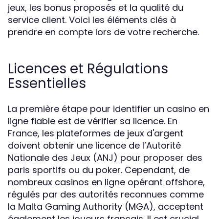
jeux, les bonus proposés et la qualité du
service client. Voici les éléments clés à
prendre en compte lors de votre recherche.
Licences et Régulations
Essentielles
La première étape pour identifier un casino en
ligne fiable est de vérifier sa licence. En
France, les plateformes de jeux d'argent
doivent obtenir une licence de l’Autorité
Nationale des Jeux (ANJ) pour proposer des
paris sportifs ou du poker. Cependant, de
nombreux casinos en ligne opérant offshore,
régulés par des autorités reconnues comme
la Malta Gaming Authority (MGA), acceptent
également les joueurs français. Il est crucial