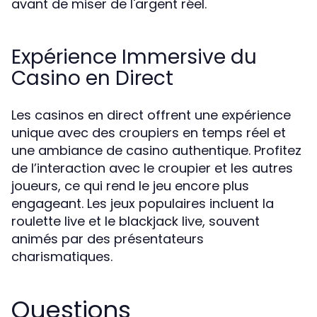
avant de miser de l'argent réel.
Expérience Immersive du
Casino en Direct
Les casinos en direct offrent une expérience
unique avec des croupiers en temps réel et
une ambiance de casino authentique. Profitez
de l’interaction avec le croupier et les autres
joueurs, ce qui rend le jeu encore plus
engageant. Les jeux populaires incluent la
roulette live et le blackjack live, souvent
animés par des présentateurs
charismatiques.
Questions