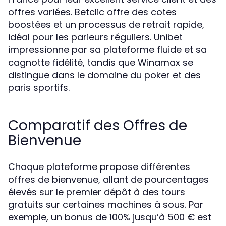
offres variées. Betclic offre des cotes
boostées et un processus de retrait rapide,
idéal pour les parieurs réguliers. Unibet
impressionne par sa plateforme fluide et sa
cagnotte fidélité, tandis que Winamax se
distingue dans le domaine du poker et des
paris sportifs.
Comparatif des Offres de
Bienvenue
Chaque plateforme propose différentes
offres de bienvenue, allant de pourcentages
élevés sur le premier dépôt à des tours
gratuits sur certaines machines à sous. Par
exemple, un bonus de 100% jusqu’à 500 € est