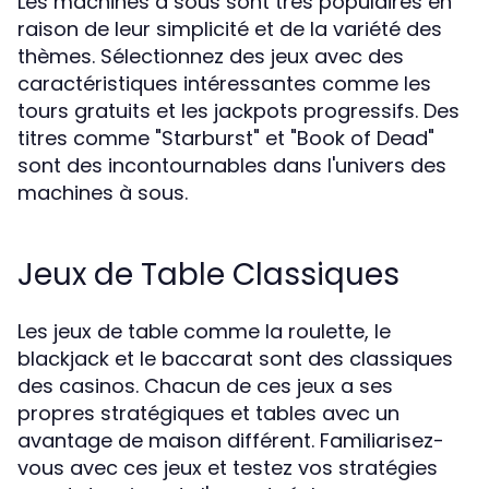
Les machines à sous sont très populaires en
raison de leur simplicité et de la variété des
thèmes. Sélectionnez des jeux avec des
caractéristiques intéressantes comme les
tours gratuits et les jackpots progressifs. Des
titres comme "Starburst" et "Book of Dead"
sont des incontournables dans l'univers des
machines à sous.
Jeux de Table Classiques
Les jeux de table comme la roulette, le
blackjack et le baccarat sont des classiques
des casinos. Chacun de ces jeux a ses
propres stratégiques et tables avec un
avantage de maison différent. Familiarisez-
vous avec ces jeux et testez vos stratégies