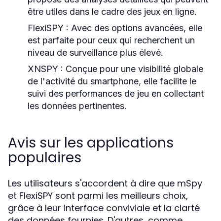
être utiles dans le cadre des jeux en ligne.
FlexiSPY
: Avec des options avancées, elle
est parfaite pour ceux qui recherchent un
niveau de surveillance plus élevé.
XNSPY
: Conçue pour une visibilité globale
de l'activité du smartphone, elle facilite le
suivi des performances de jeu en collectant
les données pertinentes.
Avis sur les applications
populaires
Les utilisateurs s'accordent à dire que mSpy
et FlexiSPY sont parmi les meilleurs choix,
grâce à leur interface conviviale et la clarté
des données fournies. D'autres, comme