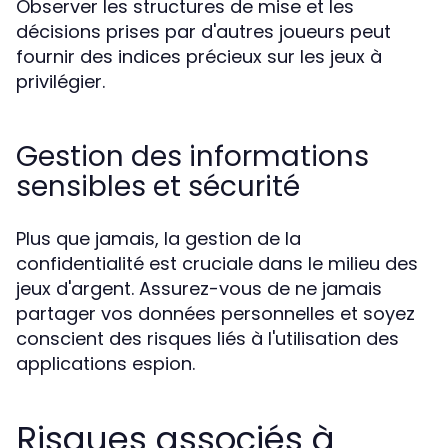
Observer les structures de mise et les
décisions prises par d'autres joueurs peut
fournir des indices précieux sur les jeux à
privilégier.
Gestion des informations
sensibles et sécurité
Plus que jamais, la gestion de la
confidentialité est cruciale dans le milieu des
jeux d'argent. Assurez-vous de ne jamais
partager vos données personnelles et soyez
conscient des risques liés à l'utilisation des
applications espion.
Risques associés à