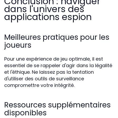
Conclusion : naviguer
dans l'univers des
applications espion
Meilleures pratiques pour les
joueurs
Pour une expérience de jeu optimale, il est
essentiel de se rappeler d'agir dans la légalité
et l'éthique. Ne laissez pas la tentation
d'utiliser des outils de surveillance
compromettre votre intégrité.
Ressources supplémentaires
disponibles