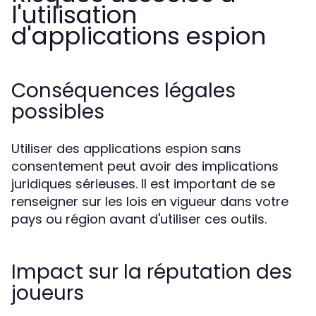
l'utilisation
d'applications espion
Conséquences légales
possibles
Utiliser des applications espion sans
consentement peut avoir des implications
juridiques sérieuses. Il est important de se
renseigner sur les lois en vigueur dans votre
pays ou région avant d'utiliser ces outils.
Impact sur la réputation des
joueurs