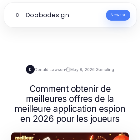
Dobbodesign
D
News
Donald Lawson
·
May 8, 2026
·
Gambling
D
Comment obtenir de
meilleures offres de la
meilleure application espion
en 2026 pour les joueurs