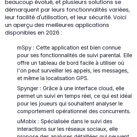
beaucoup évolué, et plusieurs solutions se
démarquent par leurs fonctionnalités variées,
leur facilité d'utilisation, et leur sécurité. Voici
un aperçu des meilleures applications
disponibles en 2026 :
mSpy
: Cette application est bien connue
pour ses fonctionnalités de suivi parental. Elle
offre un tableau de bord facile à utiliser où
l'on peut surveiller les appels, les messages,
et même la localisation GPS.
Spynger
: Grâce à une interface cloud, elle
permet un suivi en temps réel, ce qui est idéal
pour les joueurs qui souhaitent analyser le
comportement opérationnel des concurrents.
uMobix
: Spécialisée dans le suivi des
interactions sur les réseaux sociaux, elle
propose des analyses détaillées qui peuvent