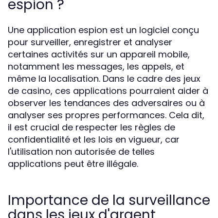
espion ?
Une application espion est un logiciel conçu
pour surveiller, enregistrer et analyser
certaines activités sur un appareil mobile,
notamment les messages, les appels, et
même la localisation. Dans le cadre des jeux
de casino, ces applications pourraient aider à
observer les tendances des adversaires ou à
analyser ses propres performances. Cela dit,
il est crucial de respecter les règles de
confidentialité et les lois en vigueur, car
l'utilisation non autorisée de telles
applications peut être illégale.
Importance de la surveillance
dans les jeux d'argent