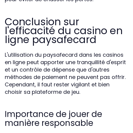
Conclusion sur
l'efficacité du casino en
ligne paysafecard
L'utilisation du paysafecard dans les casinos
en ligne peut apporter une tranquillité d'esprit
et un contrôle de dépense que d'autres
méthodes de paiement ne peuvent pas offrir.
Cependant, il faut rester vigilant et bien
choisir sa plateforme de jeu.
Importance de jouer de
manière responsable