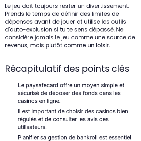
Le jeu doit toujours rester un divertissement.
Prends le temps de définir des limites de
dépenses avant de jouer et utilise les outils
d'auto-exclusion si tu te sens dépassé. Ne
considère jamais le jeu comme une source de
revenus, mais plutôt comme un loisir.
Récapitulatif des points clés
Le paysafecard offre un moyen simple et
sécurisé de déposer des fonds dans les
casinos en ligne.
Il est important de choisir des casinos bien
régulés et de consulter les avis des
utilisateurs.
Planifier sa gestion de bankroll est essentiel