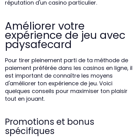
réputation d'un casino particulier.
Améliorer votre
expérience de jeu avec
paysafecard
Pour tirer pleinement parti de ta méthode de
paiement préférée dans les casinos en ligne, il
est important de connaître les moyens
d'améliorer ton expérience de jeu. Voici
quelques conseils pour maximiser ton plaisir
tout en jouant.
Promotions et bonus
spécifiques