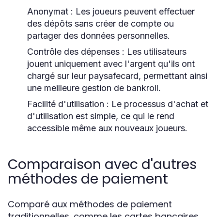
Anonymat :
Les joueurs peuvent effectuer
des dépôts sans créer de compte ou
partager des données personnelles.
Contrôle des dépenses :
Les utilisateurs
jouent uniquement avec l'argent qu'ils ont
chargé sur leur paysafecard, permettant ainsi
une meilleure gestion de bankroll.
Facilité d'utilisation :
Le processus d'achat et
d'utilisation est simple, ce qui le rend
accessible même aux nouveaux joueurs.
Comparaison avec d'autres
méthodes de paiement
Comparé aux méthodes de paiement
traditionnelles, comme les cartes bancaires