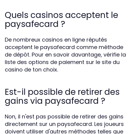
Quels casinos acceptent le
paysafecard ?
De nombreux casinos en ligne réputés
acceptent le paysafecard comme méthode
de dépôt. Pour en savoir davantage, vérifie la
liste des options de paiement sur le site du
casino de ton choix.
Est-il possible de retirer des
gains via paysafecard ?
Non, il n'est pas possible de retirer des gains
directement sur un paysafecard. Les joueurs
doivent utiliser d'autres méthodes telles que