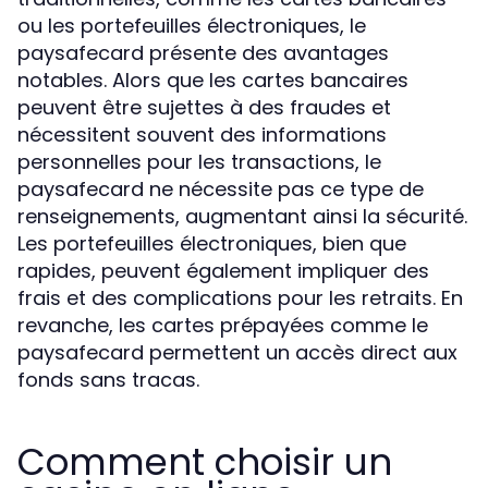
ou les portefeuilles électroniques, le
paysafecard présente des avantages
notables. Alors que les cartes bancaires
peuvent être sujettes à des fraudes et
nécessitent souvent des informations
personnelles pour les transactions, le
paysafecard ne nécessite pas ce type de
renseignements, augmentant ainsi la sécurité.
Les portefeuilles électroniques, bien que
rapides, peuvent également impliquer des
frais et des complications pour les retraits. En
revanche, les cartes prépayées comme le
paysafecard permettent un accès direct aux
fonds sans tracas.
Comment choisir un