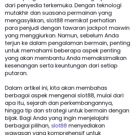
dari penyedia terkemuka. Dengan teknologi
mutakhir dan suasana permainan yang
mengasyikkan, slot88 memikat perhatian
para penjudi dengan tawaran jackpot maxwin
yang menggiurkan. Namun, sebelum Anda
terjun ke dalam pengalaman bermain, penting
untuk memahami beberapa aspek penting
yang akan membantu Anda memaksimalkan
kesenangan serta keuntungan dari setiap
putaran.
Dalam artikel ini, kita akan membahas
berbagai aspek mengenai slot88, mulai dari
apa itu, sejarah dan perkembangannya,
hingga tip dan strategi untuk bermain dengan
bijak. Bagi Anda yang ingin menjelajahi
berbagai pilihan,
menyediakan
slot88
wawasan yang komprehensif untuk