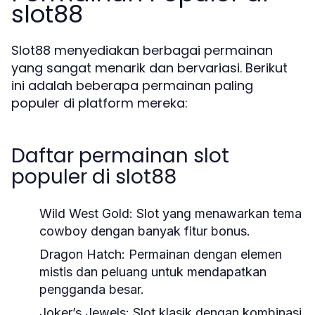
slot88
Slot88 menyediakan berbagai permainan
yang sangat menarik dan bervariasi. Berikut
ini adalah beberapa permainan paling
populer di platform mereka:
Daftar permainan slot
populer di slot88
Wild West Gold:
Slot yang menawarkan tema
cowboy dengan banyak fitur bonus.
Dragon Hatch:
Permainan dengan elemen
mistis dan peluang untuk mendapatkan
pengganda besar.
Joker’s Jewels:
Slot klasik dengan kombinasi