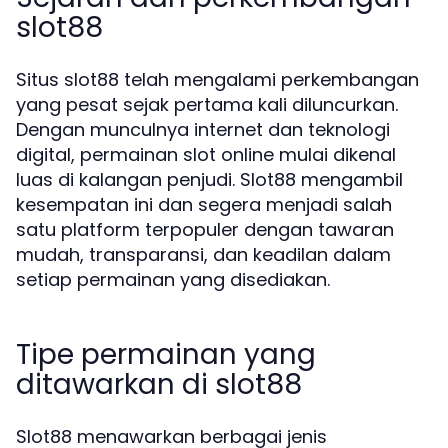
slot88
Situs slot88 telah mengalami perkembangan
yang pesat sejak pertama kali diluncurkan.
Dengan munculnya internet dan teknologi
digital, permainan slot online mulai dikenal
luas di kalangan penjudi. Slot88 mengambil
kesempatan ini dan segera menjadi salah
satu platform terpopuler dengan tawaran
mudah, transparansi, dan keadilan dalam
setiap permainan yang disediakan.
Tipe permainan yang
ditawarkan di slot88
Slot88 menawarkan berbagai jenis