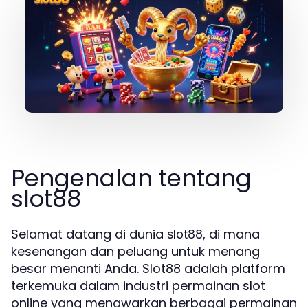
Pengenalan tentang
slot88
Selamat datang di dunia
, di mana
slot88
kesenangan dan peluang untuk menang
besar menanti Anda. Slot88 adalah platform
terkemuka dalam industri permainan slot
online yang menawarkan berbagai permainan