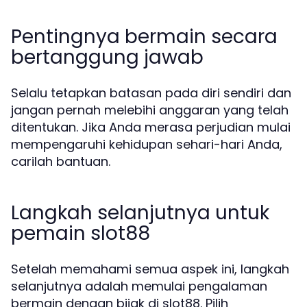
Pentingnya bermain secara
bertanggung jawab
Selalu tetapkan batasan pada diri sendiri dan
jangan pernah melebihi anggaran yang telah
ditentukan. Jika Anda merasa perjudian mulai
mempengaruhi kehidupan sehari-hari Anda,
carilah bantuan.
Langkah selanjutnya untuk
pemain slot88
Setelah memahami semua aspek ini, langkah
selanjutnya adalah memulai pengalaman
bermain dengan bijak di slot88. Pilih