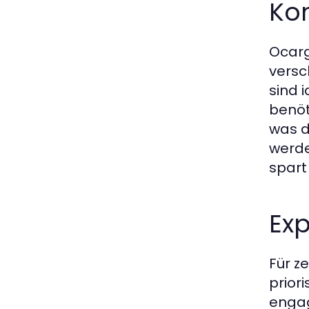
Kom
Ocarg
versc
sind 
benöt
was d
werde
spart
Ex
Für z
prior
engag