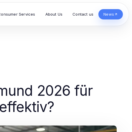
Consumer Services
About Us
Contact us
News
mund 2026 für
effektiv?