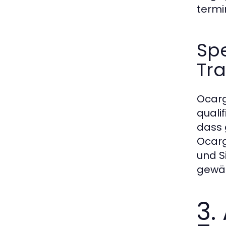
termi
Spe
Tr
Ocarg
quali
dass 
Ocarg
und S
gewäh
3.