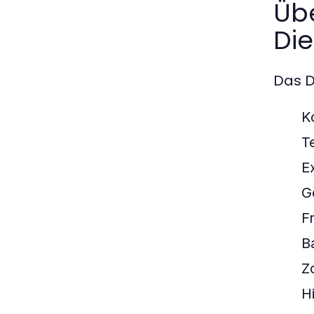
Üb
Die
Das D
K
T
E
G
F
B
Z
H