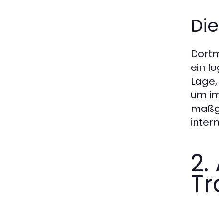
Die
Dortm
ein l
Lage, 
um im
maßge
inter
2.
Tr