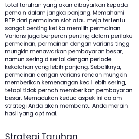
total taruhan yang akan dibayarkan kepada
pemain dalam jangka panjang. Memahami
RTP dari permainan slot atau meja tertentu
sangat penting ketika memilih permainan.
Varians juga berperan penting dalam perilaku
permainan; permainan dengan varians tinggi
mungkin menawarkan pembayaran besar,
namun sering disertai dengan periode
kekalahan yang lebih panjang. Sebaliknya,
permainan dengan varians rendah mungkin
memberikan kemenangan kecil lebih sering,
tetapi tidak pernah memberikan pembayaran
besar. Memadukan kedua aspek ini dalam
strategi Anda akan membantu Anda meraih
hasil yang optimal.
Strategi Taruhan