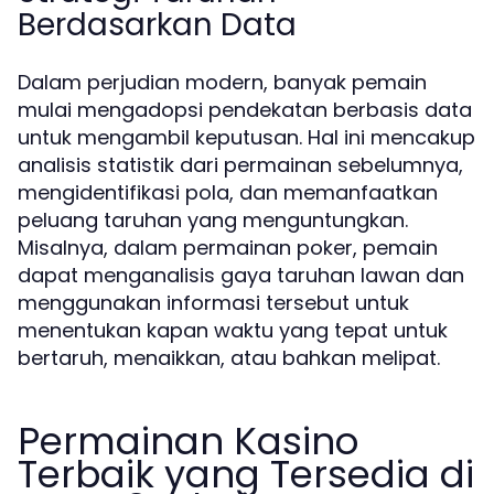
Berdasarkan Data
Dalam perjudian modern, banyak pemain
mulai mengadopsi pendekatan berbasis data
untuk mengambil keputusan. Hal ini mencakup
analisis statistik dari permainan sebelumnya,
mengidentifikasi pola, dan memanfaatkan
peluang taruhan yang menguntungkan.
Misalnya, dalam permainan poker, pemain
dapat menganalisis gaya taruhan lawan dan
menggunakan informasi tersebut untuk
menentukan kapan waktu yang tepat untuk
bertaruh, menaikkan, atau bahkan melipat.
Permainan Kasino
Terbaik yang Tersedia di