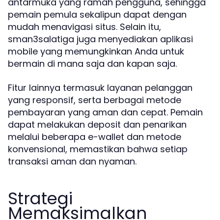
antarmuka yang ramah pengguna, sehingga
pemain pemula sekalipun dapat dengan
mudah menavigasi situs. Selain itu,
sman3salatiga juga menyediakan aplikasi
mobile yang memungkinkan Anda untuk
bermain di mana saja dan kapan saja.
Fitur lainnya termasuk layanan pelanggan
yang responsif, serta berbagai metode
pembayaran yang aman dan cepat. Pemain
dapat melakukan deposit dan penarikan
melalui beberapa e-wallet dan metode
konvensional, memastikan bahwa setiap
transaksi aman dan nyaman.
Strategi
Memaksimalkan