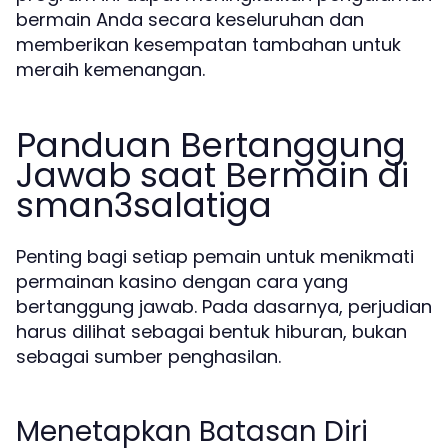
bermain Anda secara keseluruhan dan
memberikan kesempatan tambahan untuk
meraih kemenangan.
Panduan Bertanggung
Jawab saat Bermain di
sman3salatiga
Penting bagi setiap pemain untuk menikmati
permainan kasino dengan cara yang
bertanggung jawab. Pada dasarnya, perjudian
harus dilihat sebagai bentuk hiburan, bukan
sebagai sumber penghasilan.
Menetapkan Batasan Diri