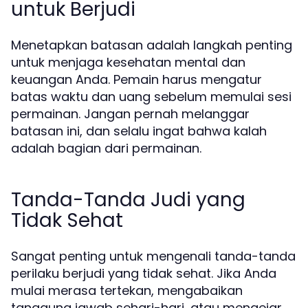
untuk Berjudi
Menetapkan batasan adalah langkah penting
untuk menjaga kesehatan mental dan
keuangan Anda. Pemain harus mengatur
batas waktu dan uang sebelum memulai sesi
permainan. Jangan pernah melanggar
batasan ini, dan selalu ingat bahwa kalah
adalah bagian dari permainan.
Tanda-Tanda Judi yang
Tidak Sehat
Sangat penting untuk mengenali tanda-tanda
perilaku berjudi yang tidak sehat. Jika Anda
mulai merasa tertekan, mengabaikan
tanggung jawab sehari-hari, atau mengejar