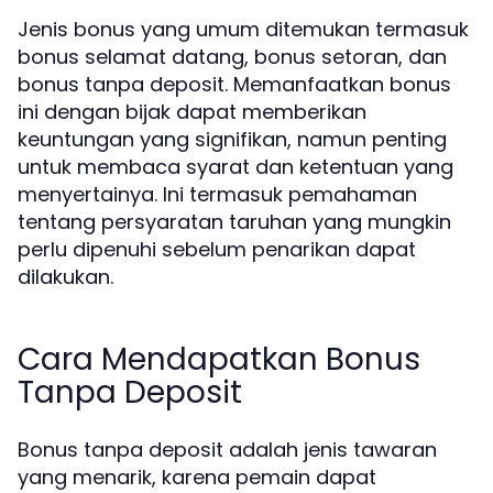
Jenis bonus yang umum ditemukan termasuk
bonus selamat datang, bonus setoran, dan
bonus tanpa deposit. Memanfaatkan bonus
ini dengan bijak dapat memberikan
keuntungan yang signifikan, namun penting
untuk membaca syarat dan ketentuan yang
menyertainya. Ini termasuk pemahaman
tentang persyaratan taruhan yang mungkin
perlu dipenuhi sebelum penarikan dapat
dilakukan.
Cara Mendapatkan Bonus
Tanpa Deposit
Bonus tanpa deposit adalah jenis tawaran
yang menarik, karena pemain dapat