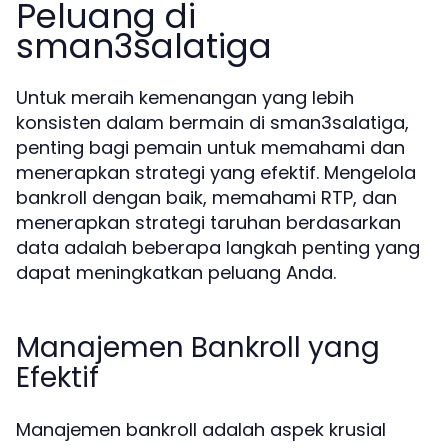
Peluang di
sman3salatiga
Untuk meraih kemenangan yang lebih
konsisten dalam bermain di sman3salatiga,
penting bagi pemain untuk memahami dan
menerapkan strategi yang efektif. Mengelola
bankroll dengan baik, memahami RTP, dan
menerapkan strategi taruhan berdasarkan
data adalah beberapa langkah penting yang
dapat meningkatkan peluang Anda.
Manajemen Bankroll yang
Efektif
Manajemen bankroll adalah aspek krusial