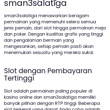
sman3salatiga
sman3salatiga menawarkan beragam
permainan yang memenuhi selera semua
jenis pemain, dari slot hingga permainan meja
dan poker. Dengan kualitas grafis yang tinggi
dan pengalaman bermain yang
mengesankan, setiap pemain pasti akan
menemukan sesuatu yang mereka sukai.
Slot dengan Pembayaran
Tertinggi
Slot adalah permainan paling populer di
kasino online dan sman3salatiga memiliki
banyak pilihan dengan RTP tinggi. Beberapa
slot terkenal yang dapat Anda coba adalah