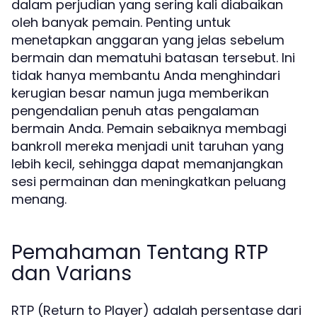
dalam perjudian yang sering kali diabaikan
oleh banyak pemain. Penting untuk
menetapkan anggaran yang jelas sebelum
bermain dan mematuhi batasan tersebut. Ini
tidak hanya membantu Anda menghindari
kerugian besar namun juga memberikan
pengendalian penuh atas pengalaman
bermain Anda. Pemain sebaiknya membagi
bankroll mereka menjadi unit taruhan yang
lebih kecil, sehingga dapat memanjangkan
sesi permainan dan meningkatkan peluang
menang.
Pemahaman Tentang RTP
dan Varians
RTP (Return to Player) adalah persentase dari