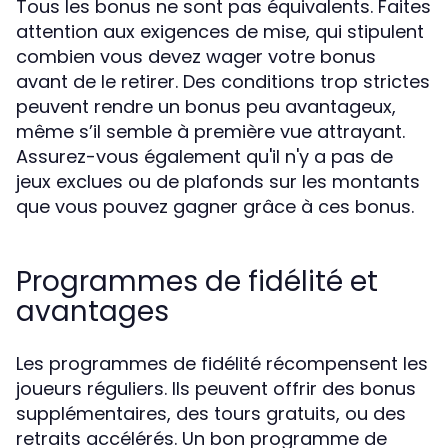
Tous les bonus ne sont pas équivalents. Faites
attention aux exigences de mise, qui stipulent
combien vous devez wager votre bonus
avant de le retirer. Des conditions trop strictes
peuvent rendre un bonus peu avantageux,
même s’il semble à première vue attrayant.
Assurez-vous également qu'il n'y a pas de
jeux exclues ou de plafonds sur les montants
que vous pouvez gagner grâce à ces bonus.
Programmes de fidélité et
avantages
Les programmes de fidélité récompensent les
joueurs réguliers. Ils peuvent offrir des bonus
supplémentaires, des tours gratuits, ou des
retraits accélérés. Un bon programme de