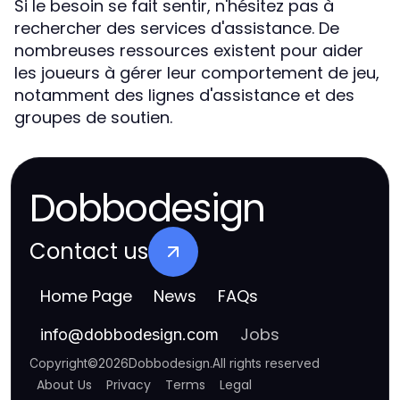
Si le besoin se fait sentir, n'hésitez pas à
rechercher des services d'assistance. De
nombreuses ressources existent pour aider
les joueurs à gérer leur comportement de jeu,
notamment des lignes d'assistance et des
groupes de soutien.
Dobbodesign
Contact us
Home Page
News
FAQs
Jobs
info
@
dobbodesign.com
Copyright
©
2026
Dobbodesign
.
All rights reserved
About Us
Privacy
Terms
Legal