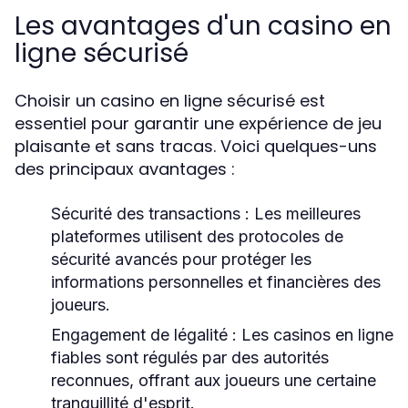
Les avantages d'un casino en
ligne sécurisé
Choisir un casino en ligne sécurisé est
essentiel pour garantir une expérience de jeu
plaisante et sans tracas. Voici quelques-uns
des principaux avantages :
Sécurité des transactions :
Les meilleures
plateformes utilisent des protocoles de
sécurité avancés pour protéger les
informations personnelles et financières des
joueurs.
Engagement de légalité :
Les casinos en ligne
fiables sont régulés par des autorités
reconnues, offrant aux joueurs une certaine
tranquillité d'esprit.