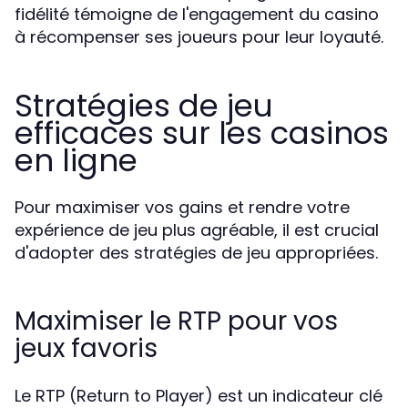
fidélité témoigne de l'engagement du casino
à récompenser ses joueurs pour leur loyauté.
Stratégies de jeu
efficaces sur les casinos
en ligne
Pour maximiser vos gains et rendre votre
expérience de jeu plus agréable, il est crucial
d'adopter des stratégies de jeu appropriées.
Maximiser le RTP pour vos
jeux favoris
Le RTP (Return to Player) est un indicateur clé