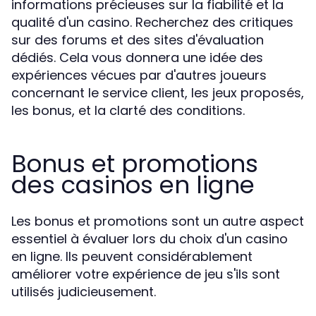
informations précieuses sur la fiabilité et la
qualité d'un casino. Recherchez des critiques
sur des forums et des sites d'évaluation
dédiés. Cela vous donnera une idée des
expériences vécues par d'autres joueurs
concernant le service client, les jeux proposés,
les bonus, et la clarté des conditions.
Bonus et promotions
des casinos en ligne
Les bonus et promotions sont un autre aspect
essentiel à évaluer lors du choix d'un casino
en ligne. Ils peuvent considérablement
améliorer votre expérience de jeu s'ils sont
utilisés judicieusement.