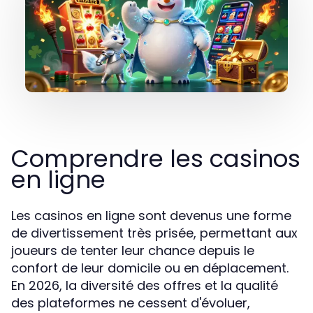
Comprendre les casinos
en ligne
Les casinos en ligne sont devenus une forme
de divertissement très prisée, permettant aux
joueurs de tenter leur chance depuis le
confort de leur domicile ou en déplacement.
En 2026, la diversité des offres et la qualité
des plateformes ne cessent d'évoluer,