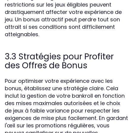
restrictions sur les jeux éligibles peuvent
drastiquement affecter votre expérience de
jeu. Un bonus attractif peut perdre tout son
attrait si ses conditions sont difficilement
atteignables.
3.3 Stratégies pour Profiter
des Offres de Bonus
Pour optimiser votre expérience avec les
bonus, établissez une stratégie claire. Cela
inclut la gestion de votre bankroll en fonction
des mises maximales autorisées et le choix
de jeux à faible variance pour respecter les
exigences de mise plus facilement. En gardant
l'œil sur les promotions régulières, vous
pouvez capitaliser sur de nouvelles