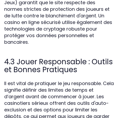
Jeux) garantit que le site respecte des
normes strictes de protection des joueurs et
de lutte contre le blanchiment d'argent. Un
casino en ligne sécurisé utilise également des
technologies de cryptage robuste pour
protéger vos données personnelles et
bancaires.
4.3 Jouer Responsable : Outils
et Bonnes Pratiques
Il est vital de pratiquer le jeu responsable. Cela
signifie définir des limites de temps et
d’argent avant de commencer à jouer. Les
casinotiers sérieux offrent des outils d'auto-
exclusion et des options pour limiter les
dépôts, ce qui permet aux joueurs de garder