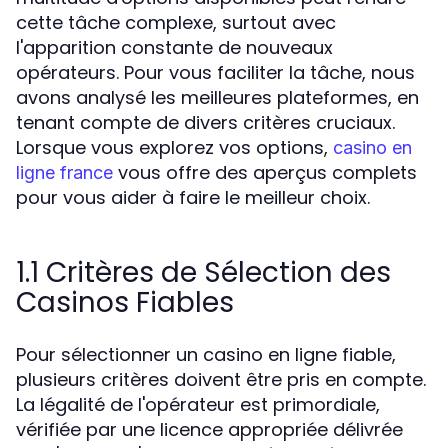
cette tâche complexe, surtout avec
l'apparition constante de nouveaux
opérateurs. Pour vous faciliter la tâche, nous
avons analysé les meilleures plateformes, en
tenant compte de divers critères cruciaux.
Lorsque vous explorez vos options,
casino en
vous offre des aperçus complets
ligne france
pour vous aider à faire le meilleur choix.
1.1 Critères de Sélection des
Casinos Fiables
Pour sélectionner un casino en ligne fiable,
plusieurs critères doivent être pris en compte.
La légalité de l'opérateur est primordiale,
vérifiée par une licence appropriée délivrée