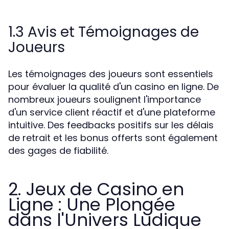
1.3 Avis et Témoignages de
Joueurs
Les témoignages des joueurs sont essentiels
pour évaluer la qualité d'un casino en ligne. De
nombreux joueurs soulignent l'importance
d'un service client réactif et d'une plateforme
intuitive. Des feedbacks positifs sur les délais
de retrait et les bonus offerts sont également
des gages de fiabilité.
2. Jeux de Casino en
Ligne : Une Plongée
dans l'Univers Ludique