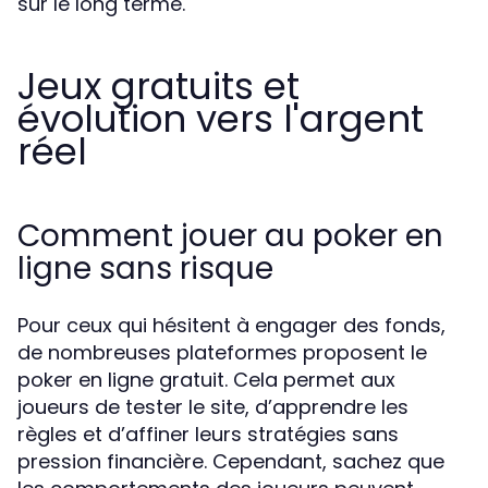
sur le long terme.
Jeux gratuits et
évolution vers l'argent
réel
Comment jouer au poker en
ligne sans risque
Pour ceux qui hésitent à engager des fonds,
de nombreuses plateformes proposent le
poker en ligne gratuit. Cela permet aux
joueurs de tester le site, d’apprendre les
règles et d’affiner leurs stratégies sans
pression financière. Cependant, sachez que