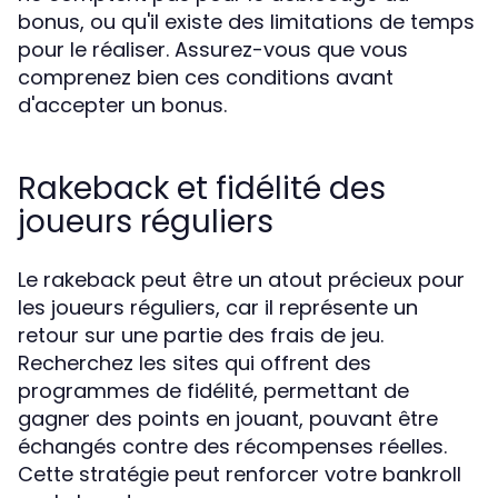
bonus, ou qu'il existe des limitations de temps
pour le réaliser. Assurez-vous que vous
comprenez bien ces conditions avant
d'accepter un bonus.
Rakeback et fidélité des
joueurs réguliers
Le rakeback peut être un atout précieux pour
les joueurs réguliers, car il représente un
retour sur une partie des frais de jeu.
Recherchez les sites qui offrent des
programmes de fidélité, permettant de
gagner des points en jouant, pouvant être
échangés contre des récompenses réelles.
Cette stratégie peut renforcer votre bankroll