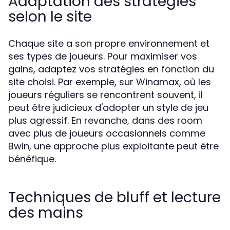
Adaptation des stratégies
selon le site
Chaque site a son propre environnement et
ses types de joueurs. Pour maximiser vos
gains, adaptez vos stratégies en fonction du
site choisi. Par exemple, sur Winamax, où les
joueurs réguliers se rencontrent souvent, il
peut être judicieux d'adopter un style de jeu
plus agressif. En revanche, dans des room
avec plus de joueurs occasionnels comme
Bwin, une approche plus exploitante peut être
bénéfique.
Techniques de bluff et lecture
des mains