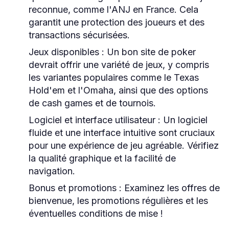
reconnue, comme l'ANJ en France. Cela
garantit une protection des joueurs et des
transactions sécurisées.
Jeux disponibles :
Un bon site de poker
devrait offrir une variété de jeux, y compris
les variantes populaires comme le Texas
Hold'em et l'Omaha, ainsi que des options
de cash games et de tournois.
Logiciel et interface utilisateur :
Un logiciel
fluide et une interface intuitive sont cruciaux
pour une expérience de jeu agréable. Vérifiez
la qualité graphique et la facilité de
navigation.
Bonus et promotions :
Examinez les offres de
bienvenue, les promotions régulières et les
éventuelles conditions de mise !