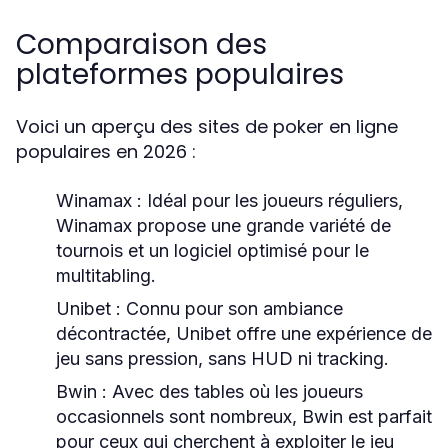
Comparaison des
plateformes populaires
Voici un aperçu des sites de poker en ligne
populaires en 2026 :
Winamax :
Idéal pour les joueurs réguliers,
Winamax propose une grande variété de
tournois et un logiciel optimisé pour le
multitabling.
Unibet :
Connu pour son ambiance
décontractée, Unibet offre une expérience de
jeu sans pression, sans HUD ni tracking.
Bwin :
Avec des tables où les joueurs
occasionnels sont nombreux, Bwin est parfait
pour ceux qui cherchent à exploiter le jeu