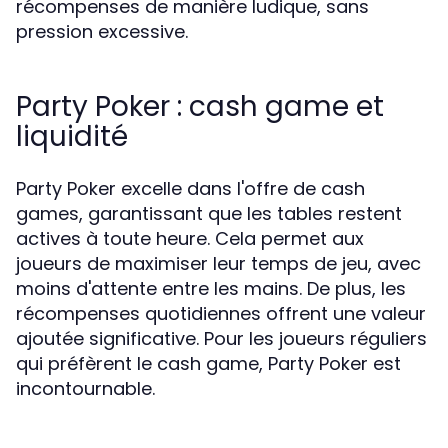
récompenses de manière ludique, sans
pression excessive.
Party Poker : cash game et
liquidité
Party Poker excelle dans l'offre de cash
games, garantissant que les tables restent
actives à toute heure. Cela permet aux
joueurs de maximiser leur temps de jeu, avec
moins d'attente entre les mains. De plus, les
récompenses quotidiennes offrent une valeur
ajoutée significative. Pour les joueurs réguliers
qui préfèrent le cash game, Party Poker est
incontournable.