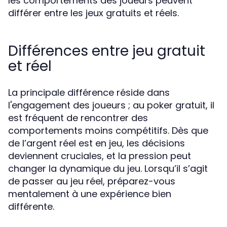
les comportements des joueurs peuvent
différer entre les jeux gratuits et réels.
Différences entre jeu gratuit
et réel
La principale différence réside dans
l'engagement des joueurs ; au poker gratuit, il
est fréquent de rencontrer des
comportements moins compétitifs. Dès que
de l’argent réel est en jeu, les décisions
deviennent cruciales, et la pression peut
changer la dynamique du jeu. Lorsqu’il s’agit
de passer au jeu réel, préparez-vous
mentalement à une expérience bien
différente.