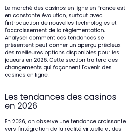
Le marché des casinos en ligne en France est
en constante évolution, surtout avec
l'introduction de nouvelles technologies et
l'accroissement de la réglementation.
Analyser comment ces tendances se
présentent peut donner un aperçu précieux
des meilleures options disponibles pour les
joueurs en 2026. Cette section traitera des
changements qui façonnent l'avenir des
casinos en ligne.
Les tendances des casinos
en 2026
En 2026, on observe une tendance croissante
vers l'intégration de la réalité virtuelle et des