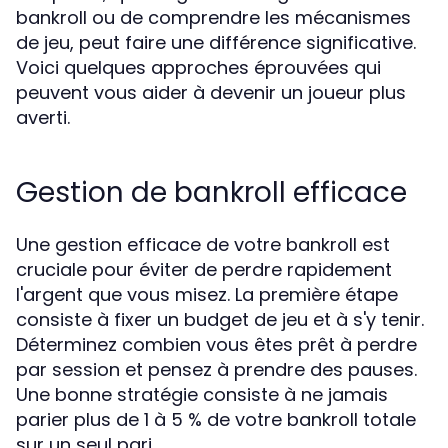
bankroll ou de comprendre les mécanismes
de jeu, peut faire une différence significative.
Voici quelques approches éprouvées qui
peuvent vous aider à devenir un joueur plus
averti.
Gestion de bankroll efficace
Une gestion efficace de votre bankroll est
cruciale pour éviter de perdre rapidement
l'argent que vous misez. La première étape
consiste à fixer un budget de jeu et à s'y tenir.
Déterminez combien vous êtes prêt à perdre
par session et pensez à prendre des pauses.
Une bonne stratégie consiste à ne jamais
parier plus de 1 à 5 % de votre bankroll totale
sur un seul pari.