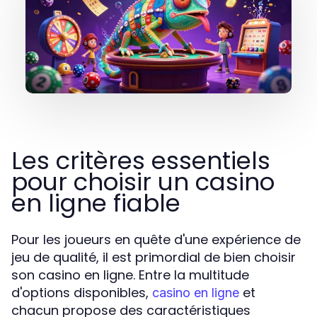
Les critères essentiels
pour choisir un casino
en ligne fiable
Pour les joueurs en quête d'une expérience de
jeu de qualité, il est primordial de bien choisir
son casino en ligne. Entre la multitude
d'options disponibles,
et
casino en ligne
chacun propose des caractéristiques