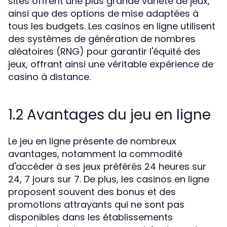
sites offrent une plus grande variété de jeux,
ainsi que des options de mise adaptées à
tous les budgets. Les casinos en ligne utilisent
des systèmes de génération de nombres
aléatoires (RNG) pour garantir l'équité des
jeux, offrant ainsi une véritable expérience de
casino à distance.
1.2 Avantages du jeu en ligne
Le jeu en ligne présente de nombreux
avantages, notamment la commodité
d'accéder à ses jeux préférés 24 heures sur
24, 7 jours sur 7. De plus, les casinos en ligne
proposent souvent des bonus et des
promotions attrayants qui ne sont pas
disponibles dans les établissements