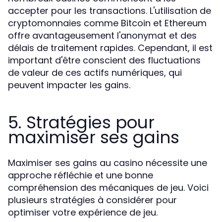
accepter pour les transactions. L'utilisation de
cryptomonnaies comme Bitcoin et Ethereum
offre avantageusement l'anonymat et des
délais de traitement rapides. Cependant, il est
important d'être conscient des fluctuations
de valeur de ces actifs numériques, qui
peuvent impacter les gains.
5. Stratégies pour
maximiser ses gains
Maximiser ses gains au casino nécessite une
approche réfléchie et une bonne
compréhension des mécaniques de jeu. Voici
plusieurs stratégies à considérer pour
optimiser votre expérience de jeu.