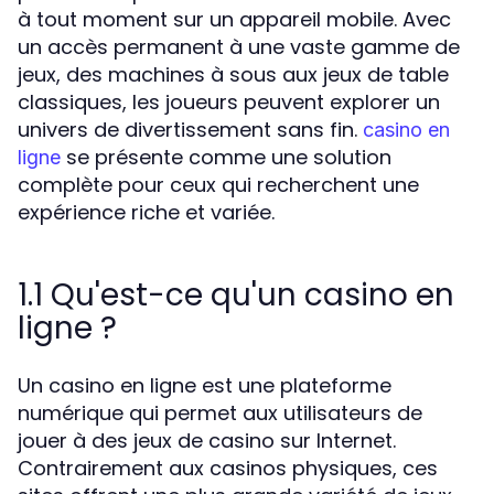
à tout moment sur un appareil mobile. Avec
un accès permanent à une vaste gamme de
jeux, des machines à sous aux jeux de table
classiques, les joueurs peuvent explorer un
univers de divertissement sans fin.
casino en
se présente comme une solution
ligne
complète pour ceux qui recherchent une
expérience riche et variée.
1.1 Qu'est-ce qu'un casino en
ligne ?
Un casino en ligne est une plateforme
numérique qui permet aux utilisateurs de
jouer à des jeux de casino sur Internet.
Contrairement aux casinos physiques, ces